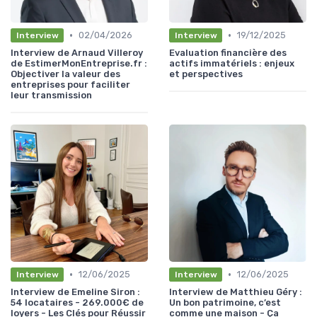
•
•
02/04/2026
19/12/2025
Interview
Interview
Interview de Arnaud Villeroy
Evaluation financière des
de EstimerMonEntreprise.fr :
actifs immatériels : enjeux
Objectiver la valeur des
et perspectives
entreprises pour faciliter
leur transmission
•
•
12/06/2025
12/06/2025
Interview
Interview
Interview de Emeline Siron :
Interview de Matthieu Géry :
54 locataires - 269.000€ de
Un bon patrimoine, c’est
loyers - Les Clés pour Réussir
comme une maison - Ça