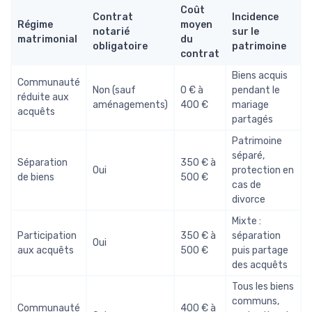
Coût
Contrat
Incidence
Régime
moyen
notarié
sur le
matrimonial
du
obligatoire
patrimoine
contrat
Biens acquis
Communauté
Non (sauf
0 € à
pendant le
réduite aux
aménagements)
400 €
mariage
acquêts
partagés
Patrimoine
séparé,
Séparation
350 € à
Oui
protection en
de biens
500 €
cas de
divorce
Mixte :
Participation
350 € à
séparation
Oui
aux acquêts
500 €
puis partage
des acquêts
Tous les biens
communs,
Communauté
400 € à