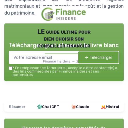
matrimoniaux et leurs impacts sur le coût et la gestion
du patrimoine.
LE guide ultime pour
bien choisir son
Téléchargez gratuitement le livre blanc
conseiller financier
➔ Télécharger
Finance Insiders — 2026
*
En remplissant ce formulaire, j’accepte d’être contacté(e) à
des fins commerciales par Finance Insiders et ses
partenaires.
Résumer
ChatGPT
Claude
Mistral