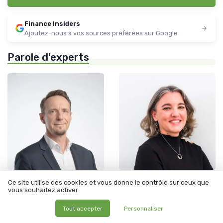
Finance Insiders
Ajoutez-nous à vos sources préférées sur Google
Parole d'experts
•
•
02/04/2026
19/12/2025
Interview
Interview
Ce site utilise des cookies et vous donne le contrôle sur ceux que
vous souhaitez activer
Interview de Arnaud Villeroy
Evaluation financière des
de EstimerMonEntreprise.fr :
actifs immatériels : enjeux
Objectiver la valeur des
et perspectives
Tout accepter
Personnaliser
entreprises pour faciliter
leur transmission