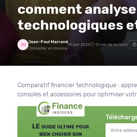
comment analyser
technologiques e
Jean-Paul Marrand
14 juin 2024
13 min de lecture
Conseiller en bourse
Comparatif financier technologique : appr
consoles et accessoires pour optimiser vo
Télécharge
LE guide ultime pour
bien choisir son