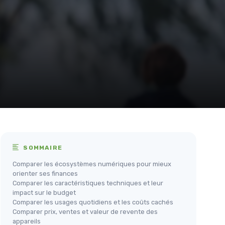
SOMMAIRE
Comparer les écosystèmes numériques pour mieux
orienter ses finances
Comparer les caractéristiques techniques et leur
impact sur le budget
Comparer les usages quotidiens et les coûts cachés
Comparer prix, ventes et valeur de revente des
appareils