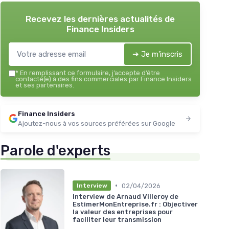
Recevez les dernières actualités de
Finance Insiders
➔ Je m'inscris
*
En remplissant ce formulaire, j’accepte d’être
contacté(e) à des fins commerciales par Finance Insiders
et ses partenaires.
Finance Insiders
Ajoutez-nous à vos sources préférées sur Google
Parole d'experts
•
02/04/2026
Interview
Interview de Arnaud Villeroy de
EstimerMonEntreprise.fr : Objectiver
la valeur des entreprises pour
faciliter leur transmission