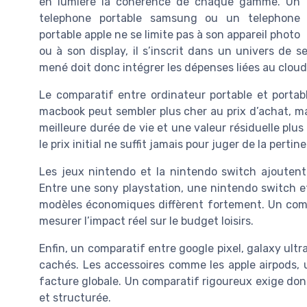
en lumière la cohérence de chaque gamme. Un
telephone portable samsung ou un telephone
portable apple ne se limite pas à son appareil photo
ou à son display, il s’inscrit dans un univers de
mené doit donc intégrer les dépenses liées au cloud
Le comparatif entre ordinateur portable et portab
macbook peut sembler plus cher au prix d’achat, m
meilleure durée de vie et une valeur résiduelle plu
le prix initial ne suffit jamais pour juger de la pertin
Les jeux nintendo et la nintendo switch ajouten
Entre une sony playstation, une nintendo switch 
modèles économiques diffèrent fortement. Un com
mesurer l’impact réel sur le budget loisirs.
Enfin, un comparatif entre google pixel, galaxy ult
cachés. Les accessoires comme les apple airpods, 
facture globale. Un comparatif rigoureux exige donc
et structurée.