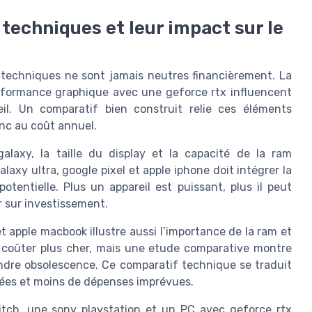
techniques et leur impact sur le
 techniques ne sont jamais neutres financièrement. La
performance graphique avec une geforce rtx influencent
il. Un comparatif bien construit relie ces éléments
nc au coût annuel.
xy, la taille du display et la capacité de la ram
axy ultra, google pixel et apple iphone doit intégrer la
tentielle. Plus un appareil est puissant, plus il peut
r sur investissement.
t apple macbook illustre aussi l’importance de la ram et
t coûter plus cher, mais une etude comparative montre
oindre obsolescence. Ce comparatif technique se traduit
nées et moins de dépenses imprévues.
itch, une sony playstation et un PC avec geforce rtx