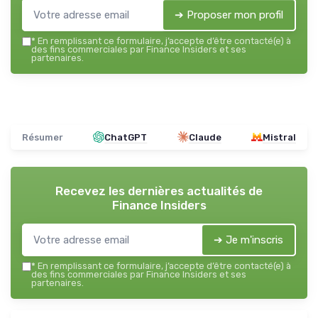
➔ Proposer mon profil
*
En remplissant ce formulaire, j’accepte d’être contacté(e) à
des fins commerciales par Finance Insiders et ses
partenaires.
Résumer
ChatGPT
Claude
Mistral
Recevez les dernières actualités de
Finance Insiders
➔ Je m'inscris
*
En remplissant ce formulaire, j’accepte d’être contacté(e) à
des fins commerciales par Finance Insiders et ses
partenaires.