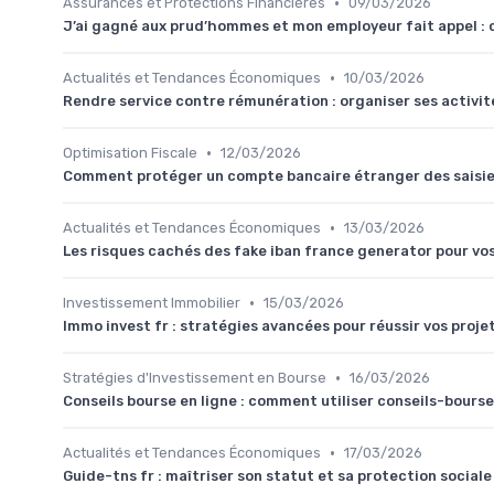
•
Assurances et Protections Financières
09/03/2026
J’ai gagné aux prud’hommes et mon employeur fait appel : 
•
Actualités et Tendances Économiques
10/03/2026
Rendre service contre rémunération : organiser ses activit
•
Optimisation Fiscale
12/03/2026
Comment protéger un compte bancaire étranger des saisies
•
Actualités et Tendances Économiques
13/03/2026
Les risques cachés des fake iban france generator pour v
•
Investissement Immobilier
15/03/2026
Immo invest fr : stratégies avancées pour réussir vos proje
•
Stratégies d'Investissement en Bourse
16/03/2026
Conseils bourse en ligne : comment utiliser conseils-bour
•
Actualités et Tendances Économiques
17/03/2026
Guide-tns fr : maîtriser son statut et sa protection socia