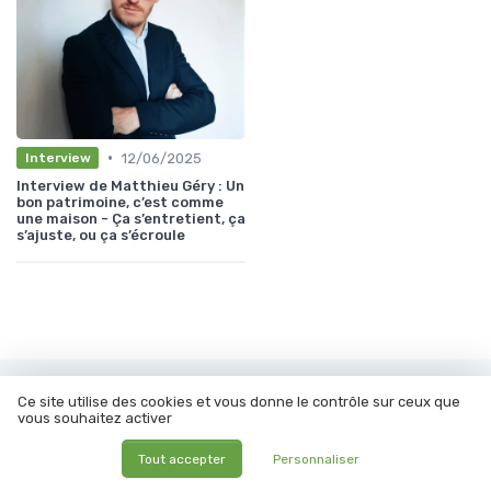
•
12/06/2025
Interview
Interview de Matthieu Géry : Un
bon patrimoine, c’est comme
une maison - Ça s’entretient, ça
s’ajuste, ou ça s’écroule
Les articles par date
Ce site utilise des cookies et vous donne le contrôle sur ceux que
vous souhaitez activer
Octobre 2023
Novembre 2023
Tout accepter
Personnaliser
Décembre 2023
Janvier 2024