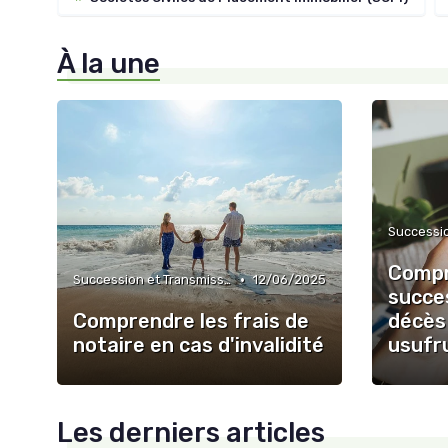
À la une
Compr
•
Succession et Transmission de Patrimoine
12/06/2025
succe
Comprendre les frais de
décès
notaire en cas d'invalidité
usufru
Les derniers articles