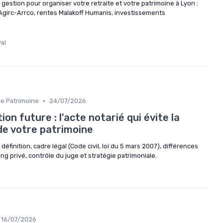
estion pour organiser votre retraite et votre patrimoine à Lyon :
, Agirc-Arrco, rentes Malakoff Humanis, investissements
al
•
de Patrimoine
24/07/2026
on future : l'acte notarié qui évite la
de votre patrimoine
définition, cadre légal (Code civil, loi du 5 mars 2007), différences
ng privé, contrôle du juge et stratégie patrimoniale.
16/07/2026