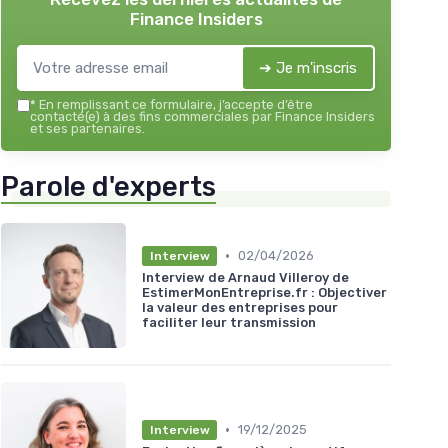
Finance Insiders
➔ Je m'inscris
*
En remplissant ce formulaire, j’accepte d’être
contacté(e) à des fins commerciales par Finance Insiders
et ses partenaires.
Parole d'experts
•
02/04/2026
Interview
Interview de Arnaud Villeroy de
EstimerMonEntreprise.fr : Objectiver
la valeur des entreprises pour
faciliter leur transmission
•
19/12/2025
Interview