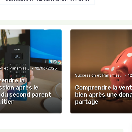
•
Succession et Transmission de Patrimoine
12/06/2025
•
Succession et Transmission de Patrimoine
1
endre la
ssion après le
Comprendre la vent
 du second parent
bien après une don
itier
partage