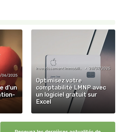
•
Investissement Immobilier
28/07/2025
2/06/2025
Optimisez votre
e d'un
comptabilité LMNP avec
ation-
un logiciel gratuit sur
Excel
Recevez les dernières actualités de