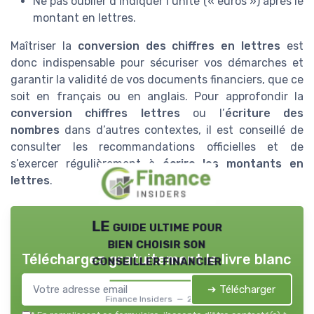
Ne pas oublier d’indiquer l’unité (« euros ») après le
montant en lettres.
Maîtriser la
conversion des chiffres en lettres
est
donc indispensable pour sécuriser vos démarches et
garantir la validité de vos documents financiers, que ce
soit en français ou en anglais. Pour approfondir la
conversion chiffres lettres
ou l’
écriture des
nombres
dans d’autres contextes, il est conseillé de
consulter les recommandations officielles et de
s’exercer régulièrement à
écrire les montants en
lettres
.
LE guide ultime pour
bien choisir son
Téléchargez gratuitement le livre blanc
conseiller financier
➔ Télécharger
Finance Insiders — 2026