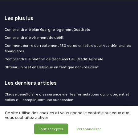
Les plus lus
Comprendre le plan épargne logement Quadreto
Comprendre le virement de débit
Comment écrire correctement 150 euros en lettre pour vos démarches
financières
Comprendre le plafond de découvert au Crédit Agricole
Obtenir un prêt en Belgique en tant que non-résident
Les derniers articles
Clause bénéficiaire d'assurance vie : les formulations qui protègent et
celles qui compliquent une succession
Comment un expert en bien patrimonial structure votre planification
Ce site utilise des cookies et vous donne le contrôle sur ceux que
financière personnelle
vous souhaitez activer
Produits structurés et assurance vie : le duo gagnant pour dynamiser
votre épargne
Tout accepter
Personnaliser
Dispositif Relance logement : la promesse d'amortissement pour les