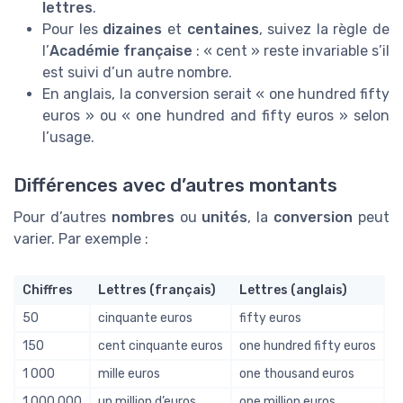
lettres
.
Pour les
dizaines
et
centaines
, suivez la règle de
l’
Académie française
: « cent » reste invariable s’il
est suivi d’un autre nombre.
En anglais, la conversion serait « one hundred fifty
euros » ou « one hundred and fifty euros » selon
l’usage.
Différences avec d’autres montants
Pour d’autres
nombres
ou
unités
, la
conversion
peut
varier. Par exemple :
Chiffres
Lettres (français)
Lettres (anglais)
50
cinquante euros
fifty euros
150
cent cinquante euros
one hundred fifty euros
1 000
mille euros
one thousand euros
1 000 000
un million d’euros
one million euros