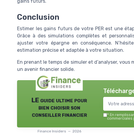
gains futurs.
Conclusion
Estimer les gains futurs de votre PER est une étap
Grâce à des simulations complètes et personnalis
ajuster votre épargne en conséquence. N’hésitez
estimation précise et adaptée à votre situation.
En prenant le temps de simuler et d’analyser, vous 
un avenir financier solide.
Télécharge
LE guide ultime pour
bien choisir son
conseiller financier
*
En remplissant
commerciales p
Finance Insiders — 2026