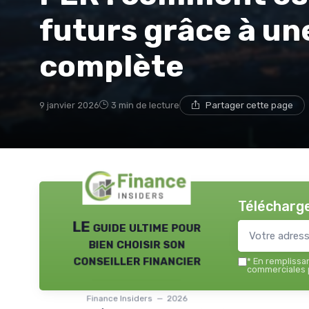
futurs grâce à un
complète
9 janvier 2026
3 min de lecture
Partager cette page
Télécharge
LE guide ultime pour
bien choisir son
conseiller financier
*
En remplissant
commerciales p
Finance Insiders — 2026