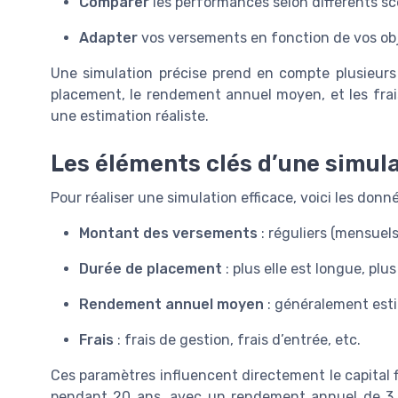
Comparer
les performances selon différents sc
Adapter
vos versements en fonction de vos obje
Une simulation précise prend en compte plusieurs
placement, le rendement annuel moyen, et les frai
une estimation réaliste.
Les éléments clés d’une simul
Pour réaliser une simulation efficace, voici les donn
Montant des versements
: réguliers (mensuels
Durée de placement
: plus elle est longue, pl
Rendement annuel moyen
: généralement estim
Frais
: frais de gestion, frais d’entrée, etc.
Ces paramètres influencent directement le capital 
pendant 20 ans, avec un rendement annuel de 3 %,