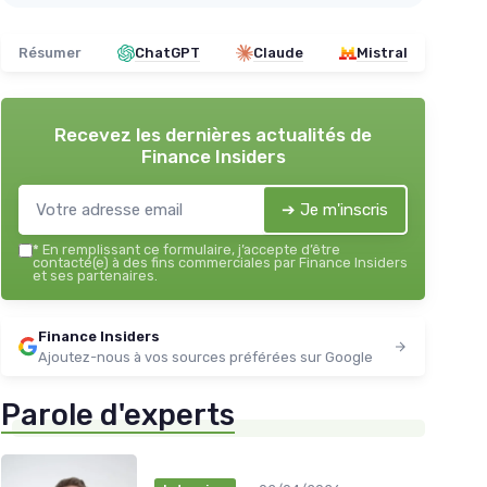
Résumer
ChatGPT
Claude
Mistral
Recevez les dernières actualités de
Finance Insiders
➔ Je m'inscris
*
En remplissant ce formulaire, j’accepte d’être
contacté(e) à des fins commerciales par Finance Insiders
et ses partenaires.
Finance Insiders
Ajoutez-nous à vos sources préférées sur Google
Parole d'experts