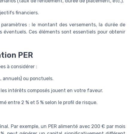
énarios (taux de rendement, durée de placement, etc.).
ctifs financiers.
 paramètres : le montant des versements, la durée de
s éventuels. Ces éléments sont essentiels pour obtenir
ation PER
ées à considérer :
, annuels) ou ponctuels.
us les intérêts composés jouent en votre faveur.
é entre 2 % et 5 % selon le profil de risque.
final. Par exemple, un PER alimenté avec 200 € par mois
 peut générer un capital significativement différent