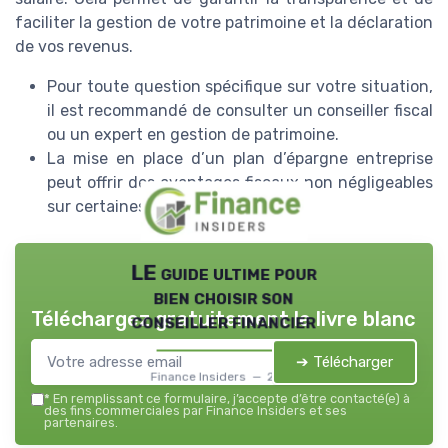
faciliter la gestion de votre patrimoine et la déclaration
de vos revenus.
Pour toute question spécifique sur votre situation,
il est recommandé de consulter un conseiller fiscal
ou un expert en gestion de patrimoine.
La mise en place d’un plan d’épargne entreprise
peut offrir des avantages fiscaux non négligeables
sur certaines primes.
LE guide ultime pour
bien choisir son
Téléchargez gratuitement le livre blanc
conseiller financier
➔ Télécharger
Finance Insiders — 2026
*
En remplissant ce formulaire, j’accepte d’être contacté(e) à
des fins commerciales par Finance Insiders et ses
partenaires.