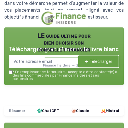
dans votre démarche permet d’augmenter la valeur de
vos placements, tout en restant aligné avec vos
objectifs financiers et votre profil d’investisseur.
LE guide ultime pour
bien choisir son
Téléchargez gratuitement le livre blanc
conseiller financier
➔ Télécharger
Finance Insiders — 2026
*
En remplissant ce formulaire, j’accepte d’être contacté(e) à
des fins commerciales par Finance Insiders et ses
partenaires.
Résumer
ChatGPT
Claude
Mistral