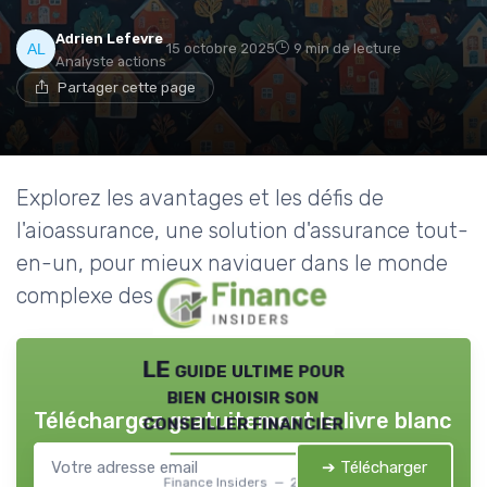
Adrien Lefevre
15 octobre 2025
9 min de lecture
Analyste actions
Partager cette page
Explorez les avantages et les défis de
l'aioassurance, une solution d'assurance tout-
en-un, pour mieux naviguer dans le monde
complexe des finances.
LE guide ultime pour
bien choisir son
Téléchargez gratuitement le livre blanc
conseiller financier
➔ Télécharger
Finance Insiders — 2026