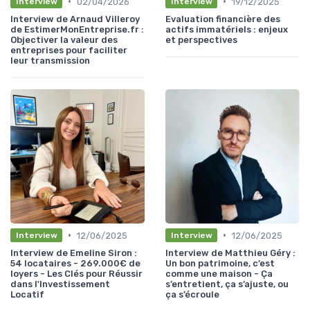
•
•
02/04/2026
19/12/2025
Interview
Interview
Interview de Arnaud Villeroy
Evaluation financière des
de EstimerMonEntreprise.fr :
actifs immatériels : enjeux
Objectiver la valeur des
et perspectives
entreprises pour faciliter
leur transmission
•
•
12/06/2025
12/06/2025
Interview
Interview
Interview de Emeline Siron :
Interview de Matthieu Géry :
54 locataires - 269.000€ de
Un bon patrimoine, c’est
loyers - Les Clés pour Réussir
comme une maison - Ça
dans l'Investissement
s’entretient, ça s’ajuste, ou
Locatif
ça s’écroule