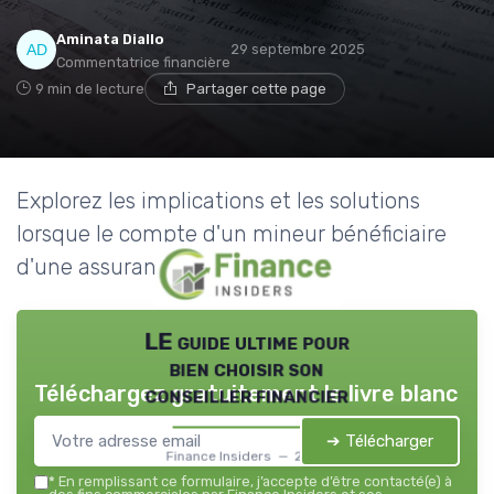
Aminata Diallo
29 septembre 2025
Commentatrice financière
9 min de lecture
Partager cette page
Explorez les implications et les solutions
lorsque le compte d'un mineur bénéficiaire
d'une assurance vie est bloqué.
LE guide ultime pour
bien choisir son
Téléchargez gratuitement le livre blanc
conseiller financier
➔ Télécharger
Finance Insiders — 2026
*
En remplissant ce formulaire, j’accepte d’être contacté(e) à