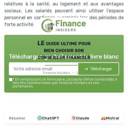
relatives à la santé, au logement et aux avantages
sociaux. Les salariés peuvent ainsi utiliser l’espace
personnel en confiance, y compris lors des périodes de
forte activité.
LE guide ultime pour
bien choisir son
Téléchargez gratuitement le livre blanc
conseiller financier
➔ Télécharger
Finance Insiders — 2026
*
En remplissant ce formulaire, j’accepte d’être contacté(e) à
des fins commerciales par Finance Insiders et ses
partenaires.
Résumer
ChatGPT
Claude
Mistral