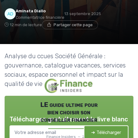
Aminata Diallo
13 septembre 2025
Commentatrice financière
12 min de lecture
Partager cette page
Analyse du ccues Société Générale :
gouvernance, catalogue vacances, services
sociaux, espace personnel et impact sur la
qualité de vie des salariés.
LE guide ultime pour
bien choisir son
Téléchargez gratuitement le livre blanc
conseiller financier
➔ Télécharger
Finance Insiders — 2026