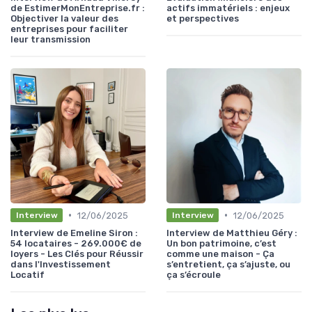
de EstimerMonEntreprise.fr :
actifs immatériels : enjeux
Objectiver la valeur des
et perspectives
entreprises pour faciliter
leur transmission
•
•
12/06/2025
12/06/2025
Interview
Interview
Interview de Emeline Siron :
Interview de Matthieu Géry :
54 locataires - 269.000€ de
Un bon patrimoine, c’est
loyers - Les Clés pour Réussir
comme une maison - Ça
dans l'Investissement
s’entretient, ça s’ajuste, ou
Locatif
ça s’écroule