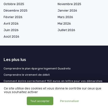
Octobre 2025
Novembre 2025
Décembre 2025
Janvier 2026
Février 2026
Mars 2026
Avril 2026
Mai 2026
Juin 2026
Juillet 2026
Août 2026
Les plus lus
Comprendre le plan épargne logement Quadreto
Comprendre le virement de débit
Comment écrire correctement 150 euros en lettre pour vos démarches
financières
Ce site utilise des cookies et vous donne le contrôle sur ceux que
Comprendre le plafond de découvert au Crédit Agricole
vous souhaitez activer
Obtenir un prêt en Belgique en tant que non-résident
Tout accepter
Personnaliser