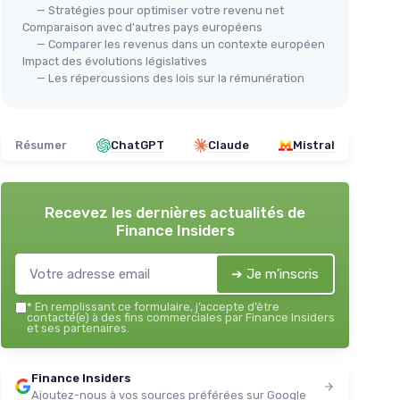
— Stratégies pour optimiser votre revenu net
Comparaison avec d'autres pays européens
— Comparer les revenus dans un contexte européen
Impact des évolutions législatives
— Les répercussions des lois sur la rémunération
Résumer
ChatGPT
Claude
Mistral
Recevez les dernières actualités de
Finance Insiders
➔ Je m'inscris
*
En remplissant ce formulaire, j’accepte d’être
contacté(e) à des fins commerciales par Finance Insiders
et ses partenaires.
Finance Insiders
Ajoutez-nous à vos sources préférées sur Google