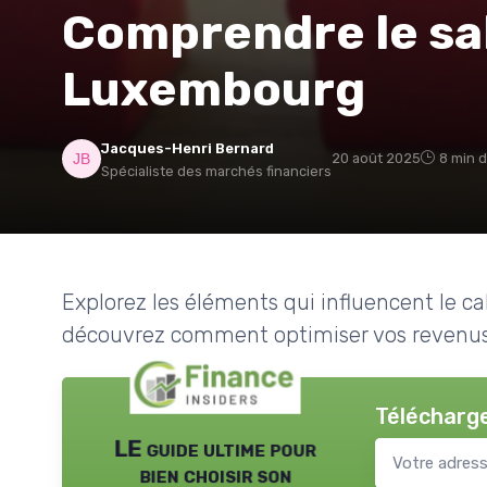
Comprendre le sal
Luxembourg
Jacques-Henri Bernard
20 août 2025
8 min d
Spécialiste des marchés financiers
Explorez les éléments qui influencent le c
découvrez comment optimiser vos revenus
Télécharge
LE guide ultime pour
bien choisir son