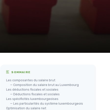
SOMMAIRE
Les composantes du salaire brut
— Composition du salaire brut au Luxembourg
Les déductions fiscales et sociales
— Déductions fiscales et sociales
Les spécificités luxembourgeoises
— Les particularités du système luxembourgeois
Optimisation du salaire net