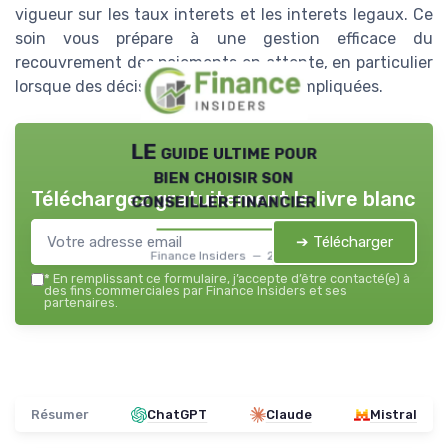
vigueur sur les taux interets et les interets legaux. Ce
soin vous prépare à une gestion efficace du
recouvrement des paiements en attente, en particulier
lorsque des décisions de justice sont impliquées.
LE guide ultime pour
bien choisir son
Téléchargez gratuitement le livre blanc
conseiller financier
➔ Télécharger
Finance Insiders — 2026
*
En remplissant ce formulaire, j’accepte d’être contacté(e) à
des fins commerciales par Finance Insiders et ses
partenaires.
Résumer
ChatGPT
Claude
Mistral