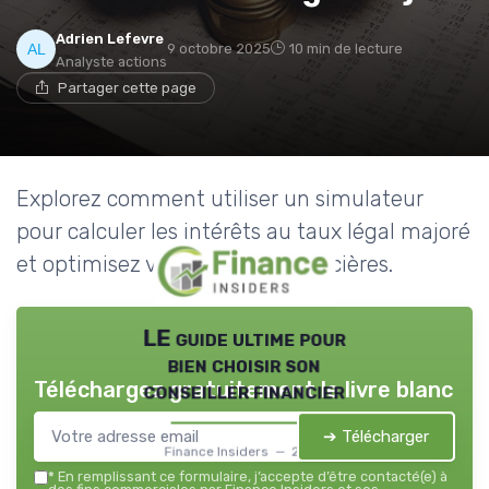
Adrien Lefevre
9 octobre 2025
10 min de lecture
Analyste actions
Partager cette page
Explorez comment utiliser un simulateur
pour calculer les intérêts au taux légal majoré
et optimisez vos décisions financières.
LE guide ultime pour
bien choisir son
Téléchargez gratuitement le livre blanc
conseiller financier
➔ Télécharger
Finance Insiders — 2026
*
En remplissant ce formulaire, j’accepte d’être contacté(e) à