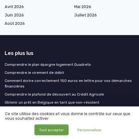
Avril 2026
Mai 2026
Juin 2026
Juillet 2026
Août 2026
Les plus lus
Comprendre le plan épargne logement Quadreto
Comprendre le virement de débit
Comment écrire correctement 150 euros en lettre pour vos démarches
financières
Comprendre le plafond de découvert au Crédit Agricole
Obtenir un prêt en Belgique en tant que non-résident
Ce site utilise des cookies et vous donne le contrôle sur ceux que
Les derniers articles
vous souhaitez activer
Produits structurés et assurance vie : le duo gagnant pour dynamiser
Tout accepter
Personnaliser
votre épargne