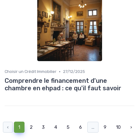
•
Choisir un Crédit Immobilier
27/12/2025
Comprendre le financement d'une
chambre en ehpad : ce qu'il faut savoir
‹
1
2
3
4
5
6
...
9
10
›