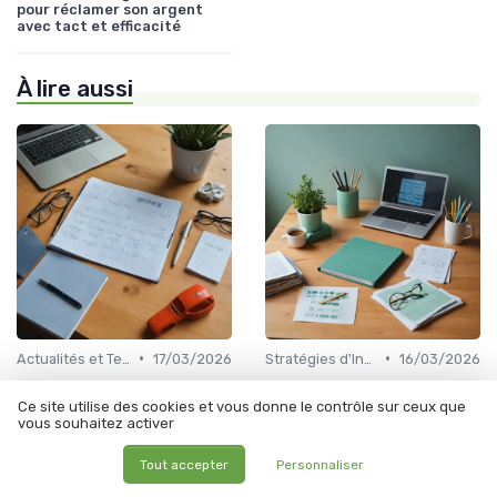
pour réclamer son argent
avec tact et efficacité
À lire aussi
•
•
Actualités et Tendances Économiques
17/03/2026
Stratégies d'Investissement en Bourse
16/03/2026
Guide-tns fr : maîtriser son
Conseils bourse en ligne :
statut et sa protection
comment utiliser conseils-
Ce site utilise des cookies et vous donne le contrôle sur ceux que
sociale quand on est
bourse-en-ligne com pour
vous souhaitez activer
indépendant
investir avec méthode
Tout accepter
Personnaliser