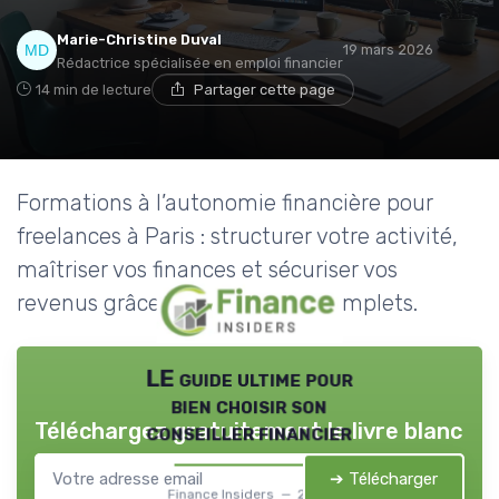
Marie-Christine Duval
19 mars 2026
Rédactrice spécialisée en emploi financier
14 min de lecture
Partager cette page
Formations à l’autonomie financière pour
freelances à Paris : structurer votre activité,
maîtriser vos finances et sécuriser vos
revenus grâce à des parcours complets.
LE guide ultime pour
bien choisir son
Téléchargez gratuitement le livre blanc
conseiller financier
➔ Télécharger
Finance Insiders — 2026