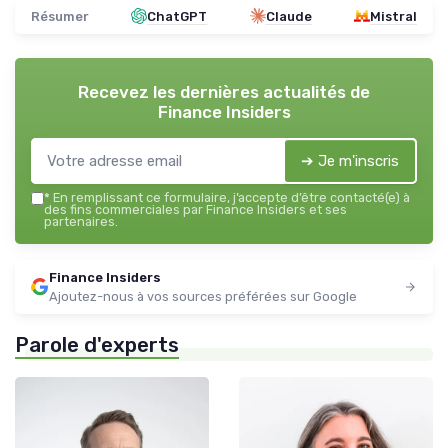
Résumer
ChatGPT
Claude
Mistral
Recevez les dernières actualités de
Finance Insiders
➔ Je m'inscris
*
En remplissant ce formulaire, j’accepte d’être contacté(e) à
des fins commerciales par Finance Insiders et ses
partenaires.
Finance Insiders
Ajoutez-nous à vos sources préférées sur Google
Parole d'experts