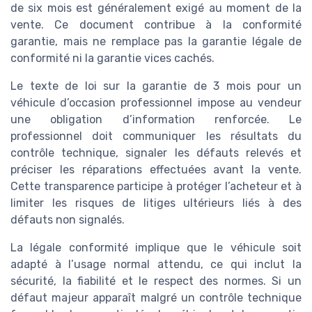
de six mois est généralement exigé au moment de la
Finance Insiders — 2026
➔ Télécharger
vente. Ce document contribue à la conformité
garantie, mais ne remplace pas la garantie légale de
*
En remplissant ce formulaire, j’accepte d’être
contacté(e) à des fins commerciales par Finance Insiders
conformité ni la garantie vices cachés.
et ses partenaires.
Le texte de loi sur la garantie de 3 mois pour un
véhicule d’occasion professionnel impose au vendeur
une obligation d’information renforcée. Le
professionnel doit communiquer les résultats du
contrôle technique, signaler les défauts relevés et
préciser les réparations effectuées avant la vente.
Cette transparence participe à protéger l’acheteur et à
limiter les risques de litiges ultérieurs liés à des
défauts non signalés.
La légale conformité implique que le véhicule soit
adapté à l’usage normal attendu, ce qui inclut la
sécurité, la fiabilité et le respect des normes. Si un
défaut majeur apparaît malgré un contrôle technique