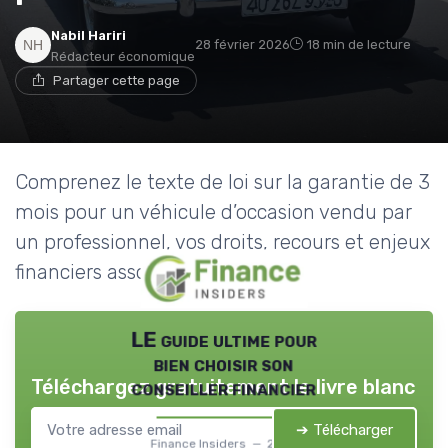
Nabil Hariri
28 février 2026
18 min de lecture
Rédacteur économique
Partager cette page
Comprenez le texte de loi sur la garantie de 3
mois pour un véhicule d’occasion vendu par
un professionnel, vos droits, recours et enjeux
financiers associés.
LE guide ultime pour
bien choisir son
Téléchargez gratuitement le livre blanc
conseiller financier
➔ Télécharger
Finance Insiders — 2026