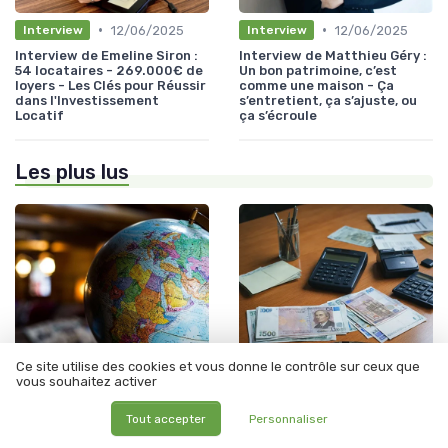
•
•
12/06/2025
12/06/2025
Interview
Interview
Interview de Emeline Siron :
Interview de Matthieu Géry :
54 locataires - 269.000€ de
Un bon patrimoine, c’est
loyers - Les Clés pour Réussir
comme une maison - Ça
dans l'Investissement
s’entretient, ça s’ajuste, ou
Locatif
ça s’écroule
Les plus lus
Ce site utilise des cookies et vous donne le contrôle sur ceux que
vous souhaitez activer
•
•
Budget et Gestion des Finances Personnelles
31/08/2025
Éducation Financière
08/11/2025
Tout accepter
Personnaliser
Comprendre le virement de
Comment écrire