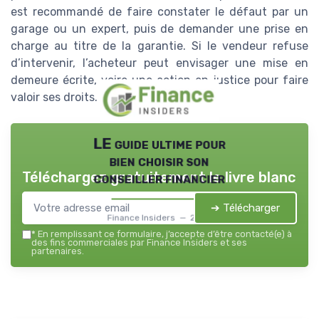
est recommandé de faire constater le défaut par un
garage ou un expert, puis de demander une prise en
charge au titre de la garantie. Si le vendeur refuse
d’intervenir, l’acheteur peut envisager une mise en
demeure écrite, voire une action en justice pour faire
valoir ses droits.
LE guide ultime pour
bien choisir son
Téléchargez gratuitement le livre blanc
conseiller financier
➔ Télécharger
Finance Insiders — 2026
*
En remplissant ce formulaire, j’accepte d’être contacté(e) à
des fins commerciales par Finance Insiders et ses
partenaires.