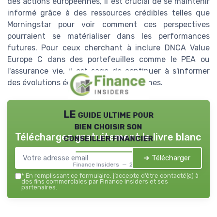
des actions européennes, il est crucial de se maintenir
informé grâce à des ressources crédibles telles que
Morningstar pour voir comment ces perspectives
pourraient se matérialiser dans les performances
futures. Pour ceux cherchant à inclure DNCA Value
Europe C dans des portefeuilles comme le PEA ou
l'assurance vie, il est sage de continuer à s'informer
des évolutions économiques européennes.
LE guide ultime pour
bien choisir son
Téléchargez gratuitement le livre blanc
conseiller financier
➔ Télécharger
Finance Insiders — 2026
*
En remplissant ce formulaire, j’accepte d’être contacté(e) à
des fins commerciales par Finance Insiders et ses
partenaires.