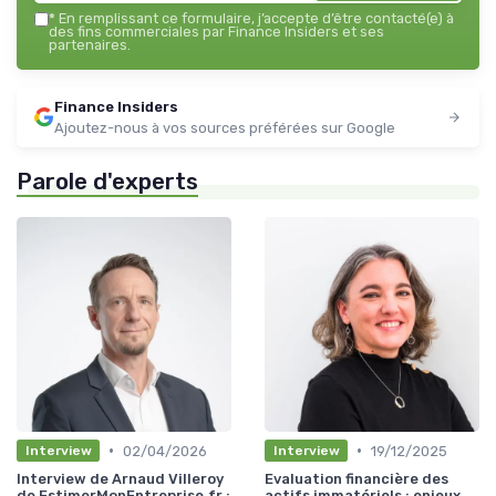
*
En remplissant ce formulaire, j’accepte d’être contacté(e) à
des fins commerciales par Finance Insiders et ses
partenaires.
Finance Insiders
Ajoutez-nous à vos sources préférées sur Google
Parole d'experts
•
•
02/04/2026
19/12/2025
Interview
Interview
Interview de Arnaud Villeroy
Evaluation financière des
de EstimerMonEntreprise.fr :
actifs immatériels : enjeux