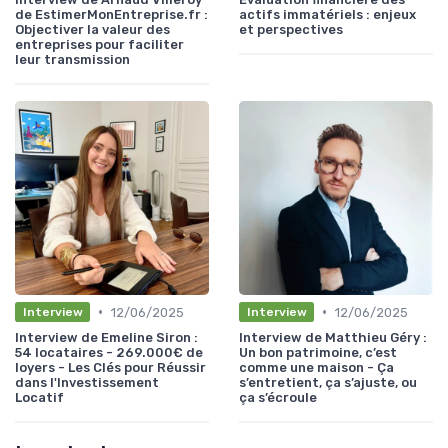
de EstimerMonEntreprise.fr :
actifs immatériels : enjeux
Objectiver la valeur des
et perspectives
entreprises pour faciliter
leur transmission
•
•
12/06/2025
12/06/2025
Interview
Interview
Interview de Emeline Siron :
Interview de Matthieu Géry :
54 locataires - 269.000€ de
Un bon patrimoine, c’est
loyers - Les Clés pour Réussir
comme une maison - Ça
dans l'Investissement
s’entretient, ça s’ajuste, ou
Locatif
ça s’écroule