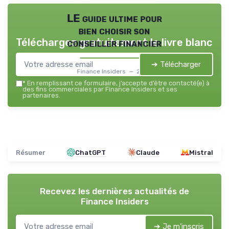
LE guide ultime pour
bien choisir son
Téléchargez gratuitement le livre blanc
conseiller financier
➔ Télécharger
Finance Insiders — 2026
*
En remplissant ce formulaire, j’accepte d’être contacté(e) à
des fins commerciales par Finance Insiders et ses
partenaires.
Résumer
ChatGPT
Claude
Mistral
Recevez les dernières actualités de
Finance Insiders
➔ Je m'inscris