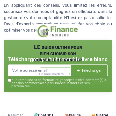
En appliquant ces conseils, vous limitez les erreurs,
sécurisez vos données et gagnez en efficacité dans la
gestion de votre comptabilité. N’hésitez pas à solliciter
l’avis d’experts comptables pour valider vos choix ou
optimiser vos déclarations fiscales.
LE guide ultime pour
bien choisir son
Téléchargez gratuitement le livre blanc
conseiller financier
➔ Télécharger
Finance Insiders — 2026
*
En remplissant ce formulaire, j’accepte d’être contacté(e) à
des fins commerciales par Finance Insiders et ses
partenaires.
Résumer
ChatGPT
Claude
Mistral