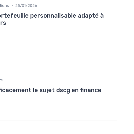
•
ations
25/01/2026
tefeuille personnalisable adapté à
ers
25
cacement le sujet dscg en finance