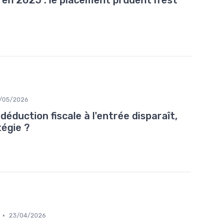
 en 2025 : le placement prudent n'est
/05/2026
déduction fiscale à l'entrée disparaît,
tégie ?
•
23/04/2026