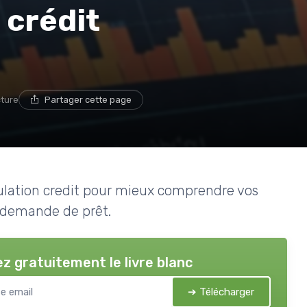
 crédit
cture
Partager cette page
mulation credit pour mieux comprendre vos
 demande de prêt.
z gratuitement le livre blanc
➔ Télécharger