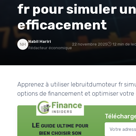
fr pour simuler un
efficacement
Nabil Hariri
22 novembre 2025
12 min de le
Rédacteur économique
Apprenez à utiliser lebruitdumoteur fr si
options de financement et optimiser votre
Télécharge
LE guide ultime pour
bien choisir son