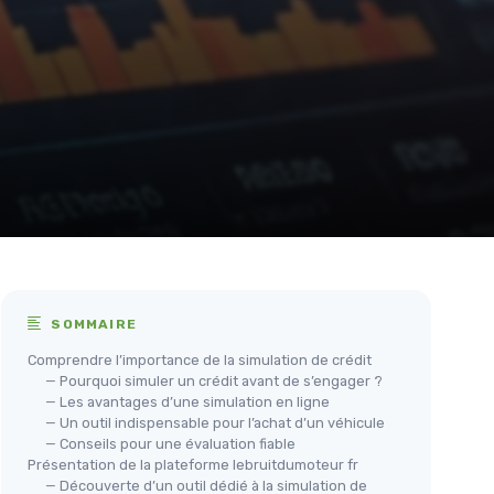
SOMMAIRE
Comprendre l’importance de la simulation de crédit
— Pourquoi simuler un crédit avant de s’engager ?
— Les avantages d’une simulation en ligne
— Un outil indispensable pour l’achat d’un véhicule
— Conseils pour une évaluation fiable
Présentation de la plateforme lebruitdumoteur fr
— Découverte d’un outil dédié à la simulation de