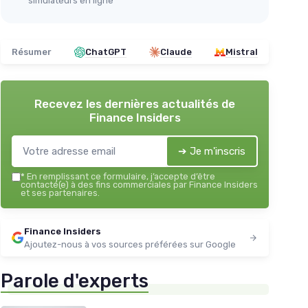
simulateurs en ligne
Résumer
ChatGPT
Claude
Mistral
Recevez les dernières actualités de
Finance Insiders
➔ Je m'inscris
*
En remplissant ce formulaire, j’accepte d’être
contacté(e) à des fins commerciales par Finance Insiders
et ses partenaires.
Finance Insiders
Ajoutez-nous à vos sources préférées sur Google
Parole d'experts