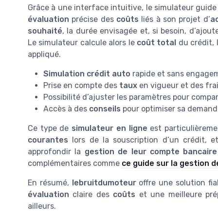
Grâce à une interface intuitive, le simulateur guide 
évaluation
précise des
coûts
liés à son projet d’
a
souhaité
, la durée envisagée et, si besoin, d’ajout
Le simulateur calcule alors le
coût total
du crédit, 
appliqué.
Simulation crédit auto
rapide et sans engage
Prise en compte des
taux
en vigueur et des frai
Possibilité d’ajuster les paramètres pour compar
Accès à des
conseils
pour optimiser sa demande
Ce type de
simulateur en ligne
est particulièremen
courantes
lors de la souscription d’un crédit, 
approfondir la
gestion de leur compte bancaire
complémentaires comme
ce guide sur la gestion 
En résumé,
lebruitdumoteur
offre une solution fia
évaluation
claire des
coûts
et une meilleure prép
ailleurs.