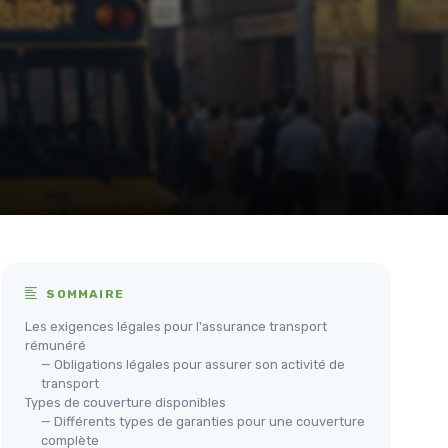
SOMMAIRE
Les exigences légales pour l'assurance transport
rémunéré
— Obligations légales pour assurer son activité de
transport
Types de couverture disponibles
— Différents types de garanties pour une couverture
complète