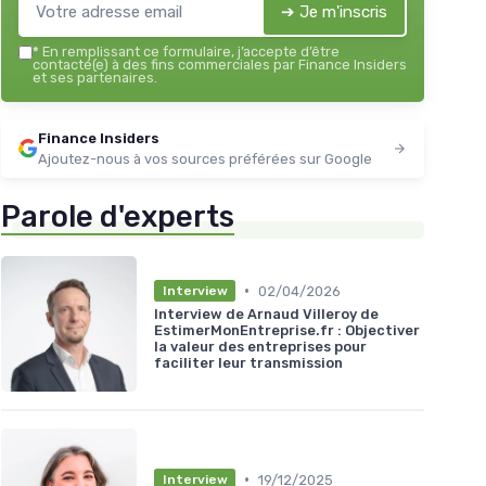
➔ Je m'inscris
*
En remplissant ce formulaire, j’accepte d’être
contacté(e) à des fins commerciales par Finance Insiders
et ses partenaires.
Finance Insiders
Ajoutez-nous à vos sources préférées sur Google
Parole d'experts
•
02/04/2026
Interview
Interview de Arnaud Villeroy de
EstimerMonEntreprise.fr : Objectiver
la valeur des entreprises pour
faciliter leur transmission
•
19/12/2025
Interview