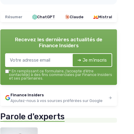
Résumer
ChatGPT
Claude
Mistral
Recevez les dernières actualités de
Finance Insiders
➔ Je m'inscris
*
En remplissant ce formulaire, j’accepte d’être
contacté(e) à des fins commerciales par Finance Insiders
et ses partenaires.
Finance Insiders
Ajoutez-nous à vos sources préférées sur Google
Parole d'experts