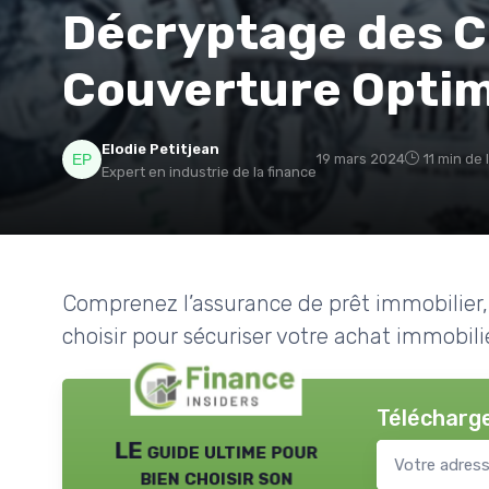
Décryptage des C
Couverture Opti
Elodie Petitjean
19 mars 2024
11 min de 
Expert en industrie de la finance
Comprenez l’assurance de prêt immobilier,
choisir pour sécuriser votre achat immobilie
Télécharge
LE guide ultime pour
bien choisir son