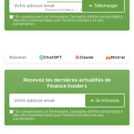
➔ Télécharger
Finance Insiders — 2026
*
En remplissant ce formulaire, j’accepte d’être contacté(e) à
des fins commerciales par Finance Insiders et ses
partenaires.
Résumer
ChatGPT
Claude
Mistral
Recevez les dernières actualités de
Finance Insiders
➔ Je m'inscris
*
En remplissant ce formulaire, j’accepte d’être contacté(e) à
des fins commerciales par Finance Insiders et ses
partenaires.