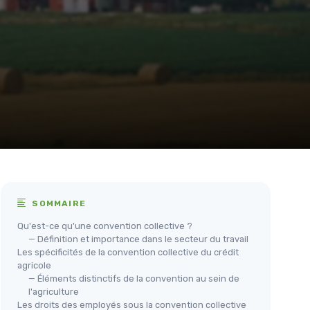
SOMMAIRE
Qu'est-ce qu'une convention collective ?
— Définition et importance dans le secteur du travail
Les spécificités de la convention collective du crédit
agricole
— Éléments distinctifs de la convention au sein de
l'agriculture
Les droits des employés sous la convention collective