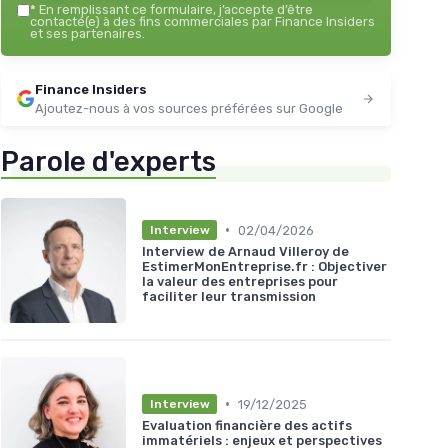
*
En remplissant ce formulaire, j’accepte d’être
contacté(e) à des fins commerciales par Finance Insiders
et ses partenaires.
Finance Insiders
Ajoutez-nous à vos sources préférées sur Google
Parole d'experts
•
02/04/2026
Interview
Interview de Arnaud Villeroy de
EstimerMonEntreprise.fr : Objectiver
la valeur des entreprises pour
faciliter leur transmission
•
19/12/2025
Interview
Evaluation financière des actifs
immatériels : enjeux et perspectives