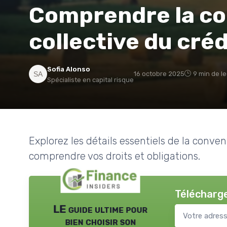
Comprendre la co
collective du créd
Sofia Alonso
16 octobre 2025
9 min de l
Spécialiste en capital risque
Explorez les détails essentiels de la conve
comprendre vos droits et obligations.
Télécharge
LE guide ultime pour
bien choisir son