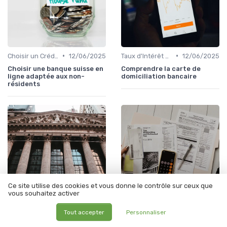
•
•
Choisir un Crédit Immobilier
12/06/2025
Taux d'Intérêt et Conditions de Crédit
12/06/2025
Choisir une banque suisse en
Comprendre la carte de
ligne adaptée aux non-
domiciliation bancaire
résidents
Ce site utilise des cookies et vous donne le contrôle sur ceux que
vous souhaitez activer
•
•
Choisir un Crédit Immobilier
27/11/2025
Taux d'Intérêt et Conditions de Crédit
12/06/2025
Tout accepter
Personnaliser
Les avantages et
Comment calculer un taux