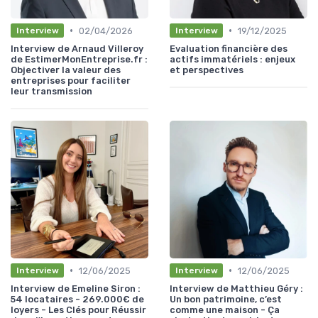
•
•
02/04/2026
19/12/2025
Interview
Interview
Interview de Arnaud Villeroy
Evaluation financière des
de EstimerMonEntreprise.fr :
actifs immatériels : enjeux
Objectiver la valeur des
et perspectives
entreprises pour faciliter
leur transmission
•
•
12/06/2025
12/06/2025
Interview
Interview
Interview de Emeline Siron :
Interview de Matthieu Géry :
54 locataires - 269.000€ de
Un bon patrimoine, c’est
loyers - Les Clés pour Réussir
comme une maison - Ça