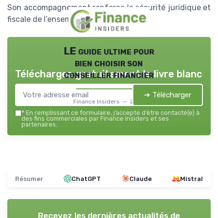
Son accompagnement renforce la sécurité juridique et
fiscale de l’ensemble du patrimoine.
LE guide ultime pour
bien choisir son
Téléchargez gratuitement le livre blanc
conseiller financier
➔ Télécharger
Finance Insiders — 2026
*
En remplissant ce formulaire, j’accepte d’être contacté(e) à
des fins commerciales par Finance Insiders et ses
partenaires.
Résumer
ChatGPT
Claude
Mistral
Recevez les dernières actualités de