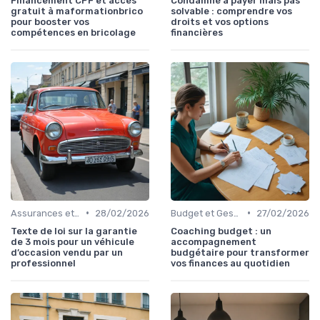
Financement CPF et accès
Condamné à payer mais pas
gratuit à maformationbrico
solvable : comprendre vos
pour booster vos
droits et vos options
compétences en bricolage
financières
•
•
Assurances et Protections Financières
28/02/2026
Budget et Gestion des Finances Personnelles
27/02/2026
Texte de loi sur la garantie
Coaching budget : un
de 3 mois pour un véhicule
accompagnement
d’occasion vendu par un
budgétaire pour transformer
professionnel
vos finances au quotidien