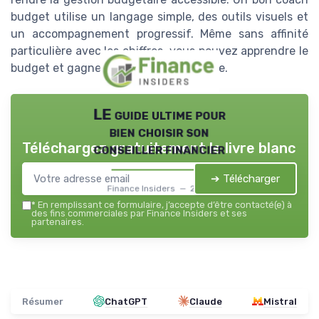
budget utilise un langage simple, des outils visuels et
un accompagnement progressif. Même sans affinité
particulière avec les chiffres, vous pouvez apprendre le
budget et gagner en sérénité financière.
LE guide ultime pour
bien choisir son
Téléchargez gratuitement le livre blanc
conseiller financier
➔ Télécharger
Finance Insiders — 2026
*
En remplissant ce formulaire, j’accepte d’être contacté(e) à
des fins commerciales par Finance Insiders et ses
partenaires.
Résumer
ChatGPT
Claude
Mistral