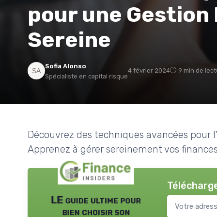
pour une Gestion 
Sereine
Sofia Alonso
4 février 2024
9 min de lec
Spécialiste en capital risque
Découvrez des techniques avancées pour l'
Apprenez à gérer sereinement vos finances 
Télécharge
LE guide ultime pour
bien choisir son