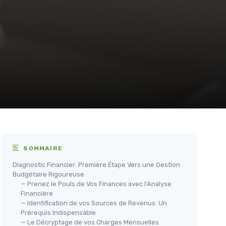
SOMMAIRE
Diagnostic Financier: Première Étape Vers une Gestion
Budgétaire Rigoureuse
— Prenez le Pouls de Vos Finances avec l'Analyse
Financière
— Identification de vos Sources de Revenus: Un
Prérequis Indispensable
— Le Décryptage de vos Charges Mensuelles