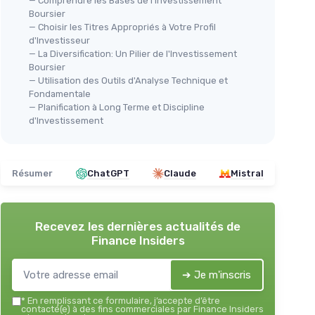
— Comprendre les Bases de l'Investissement
Boursier
— Choisir les Titres Appropriés à Votre Profil
d'Investisseur
— La Diversification: Un Pilier de l'Investissement
Boursier
— Utilisation des Outils d'Analyse Technique et
Fondamentale
— Planification à Long Terme et Discipline
d'Investissement
Résumer
ChatGPT
Claude
Mistral
Recevez les dernières actualités de
Finance Insiders
➔ Je m'inscris
*
En remplissant ce formulaire, j’accepte d’être
contacté(e) à des fins commerciales par Finance Insiders