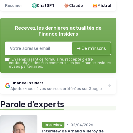
Résumer
ChatGPT
Claude
Mistral
Recevez les dernières actualités de
Finance Insiders
➔ Je m'inscris
*
En remplissant ce formulaire, j’accepte d’être
contacté(e) à des fins commerciales par Finance Insiders
et ses partenaires.
Finance Insiders
Ajoutez-nous à vos sources préférées sur Google
Parole d'experts
•
02/04/2026
Interview
Interview de Arnaud Villeroy de