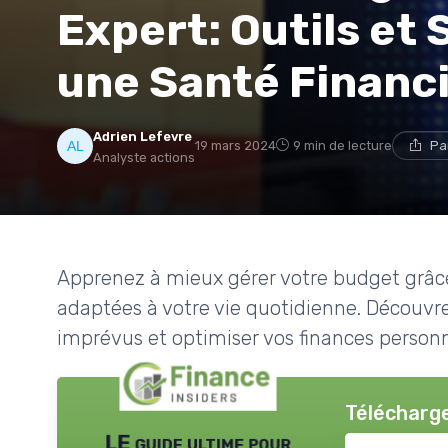
Expert: Outils et
une Santé Financi
Adrien Lefevre
19 mars 2024
9 min de lecture
Pa
Analyste actions
Apprenez à mieux gérer votre budget grâce
adaptées à votre vie quotidienne. Découvr
imprévus et optimiser vos finances personn
Télécharge
LE guide ultime pour