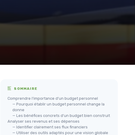
SOMMAIRE
Comprendre l’importance d’un budget personnel
— Pourquoi établir un budget personnel change la
donne
— Les bénéfices concrets d’un budget bien construit
Analyser ses revenus et ses dépenses
— Identifier clairement ses flux financiers
— Utiliser des outils adaptés pour une vision globale