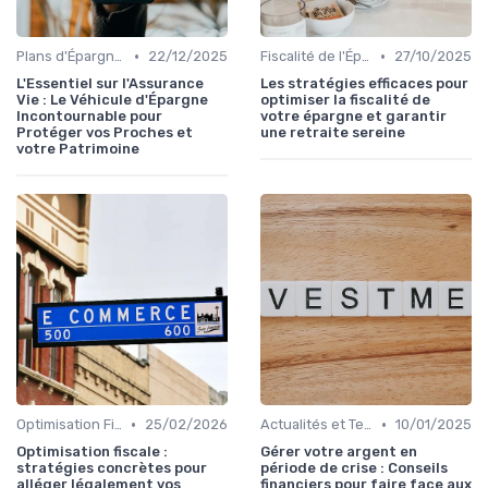
•
•
Plans d'Épargne et Assurance Vie
22/12/2025
Fiscalité de l'Épargne
27/10/2025
L'Essentiel sur l'Assurance
Les stratégies efficaces pour
Vie : Le Véhicule d'Épargne
optimiser la fiscalité de
Incontournable pour
votre épargne et garantir
Protéger vos Proches et
une retraite sereine
votre Patrimoine
•
•
Optimisation Fiscale
25/02/2026
Actualités et Tendances Économiques
10/01/2025
Optimisation fiscale :
Gérer votre argent en
stratégies concrètes pour
période de crise : Conseils
alléger légalement vos
financiers pour faire face aux