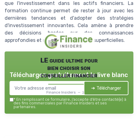
que l'investissement dans les actifs financiers. La
formation continue permet de rester à jour avec les
dernières tendances et d'adopter des stratégies
d'investissement innovantes. Cela amène à prendre
des décisions basées sur des connaissances
approfondies et non des spéculations superficielles.
LE guide ultime pour
bien choisir son
Téléchargez gratuitement le livre blanc
conseiller financier
➔ Télécharger
Finance Insiders — 2026
*
En remplissant ce formulaire, j’accepte d’être contacté(e) à
des fins commerciales par Finance Insiders et ses
partenaires.