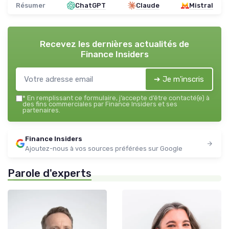
Résumer
ChatGPT
Claude
Mistral
Recevez les dernières actualités de
Finance Insiders
➔ Je m'inscris
*
En remplissant ce formulaire, j’accepte d’être contacté(e) à
des fins commerciales par Finance Insiders et ses
partenaires.
Finance Insiders
Ajoutez-nous à vos sources préférées sur Google
Parole d'experts