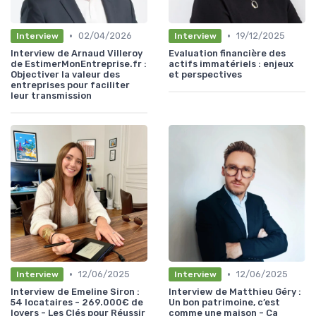
•
•
02/04/2026
19/12/2025
Interview
Interview
Interview de Arnaud Villeroy
Evaluation financière des
de EstimerMonEntreprise.fr :
actifs immatériels : enjeux
Objectiver la valeur des
et perspectives
entreprises pour faciliter
leur transmission
•
•
12/06/2025
12/06/2025
Interview
Interview
Interview de Emeline Siron :
Interview de Matthieu Géry :
54 locataires - 269.000€ de
Un bon patrimoine, c’est
loyers - Les Clés pour Réussir
comme une maison - Ça