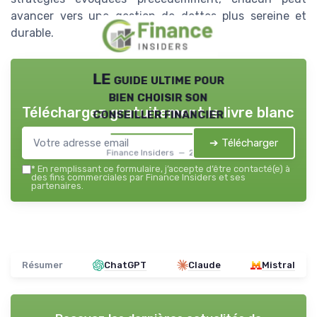
avancer vers une gestion de dettes plus sereine et
durable.
LE guide ultime pour
bien choisir son
Téléchargez gratuitement le livre blanc
conseiller financier
➔ Télécharger
Finance Insiders — 2026
*
En remplissant ce formulaire, j’accepte d’être contacté(e) à
des fins commerciales par Finance Insiders et ses
partenaires.
Résumer
ChatGPT
Claude
Mistral