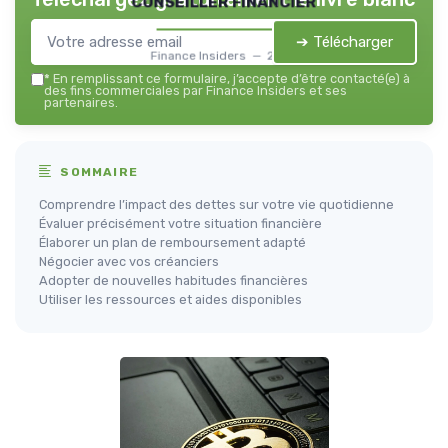
conseiller financier
➔ Télécharger
Finance Insiders — 2026
*
En remplissant ce formulaire, j’accepte d’être contacté(e) à
des fins commerciales par Finance Insiders et ses
partenaires.
SOMMAIRE
Comprendre l’impact des dettes sur votre vie quotidienne
Évaluer précisément votre situation financière
Élaborer un plan de remboursement adapté
Négocier avec vos créanciers
Adopter de nouvelles habitudes financières
Utiliser les ressources et aides disponibles