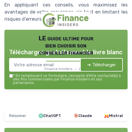
En appliquant ces conseils, vous maximisez les
avantages de votre assurance-vie tout en limitant les
risques d’erreurs coûteuses.
LE guide ultime pour
bien choisir son
Téléchargez gratuitement le livre blanc
conseiller financier
➔ Télécharger
Finance Insiders — 2026
*
En remplissant ce formulaire, j’accepte d’être contacté(e) à
des fins commerciales par Finance Insiders et ses
partenaires.
Résumer
ChatGPT
Claude
Mistral