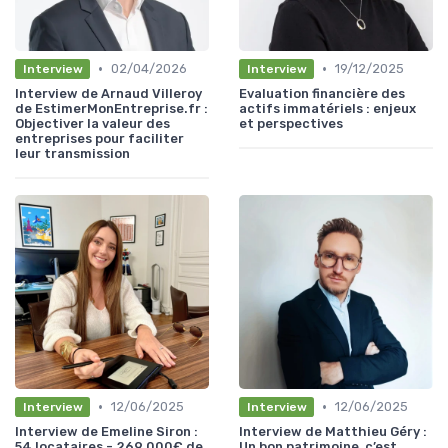
•
•
02/04/2026
19/12/2025
Interview
Interview
Interview de Arnaud Villeroy
Evaluation financière des
de EstimerMonEntreprise.fr :
actifs immatériels : enjeux
Objectiver la valeur des
et perspectives
entreprises pour faciliter
leur transmission
•
•
12/06/2025
12/06/2025
Interview
Interview
Interview de Emeline Siron :
Interview de Matthieu Géry :
54 locataires - 269.000€ de
Un bon patrimoine, c’est