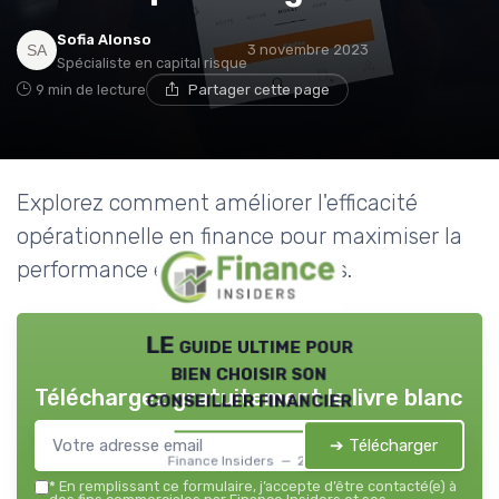
Sofia Alonso
3 novembre 2023
Spécialiste en capital risque
9 min de lecture
Partager cette page
Explorez comment améliorer l'efficacité
opérationnelle en finance pour maximiser la
performance et réduire les coûts.
LE guide ultime pour
bien choisir son
Téléchargez gratuitement le livre blanc
conseiller financier
➔ Télécharger
Finance Insiders — 2026
*
En remplissant ce formulaire, j’accepte d’être contacté(e) à