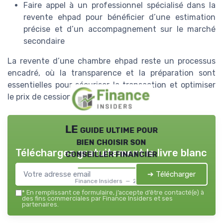
Faire appel à un professionnel spécialisé dans la
revente ehpad pour bénéficier d’une estimation
précise et d’un accompagnement sur le marché
secondaire
La revente d’une chambre ehpad reste un processus
encadré, où la transparence et la préparation sont
essentielles pour sécuriser la transaction et optimiser
le prix de cession.
LE guide ultime pour
bien choisir son
Téléchargez gratuitement le livre blanc
conseiller financier
➔ Télécharger
Finance Insiders — 2026
*
En remplissant ce formulaire, j’accepte d’être contacté(e) à
des fins commerciales par Finance Insiders et ses
partenaires.