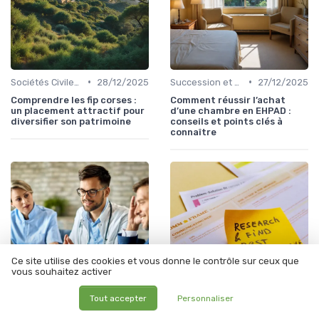
•
•
Sociétés Civiles de Placement Immobilier (SCPI)
28/12/2025
Succession et Transmission de Patrimoine
27/12/2025
Comprendre les fip corses :
Comment réussir l’achat
un placement attractif pour
d’une chambre en EHPAD :
diversifier son patrimoine
conseils et points clés à
connaître
Ce site utilise des cookies et vous donne le contrôle sur ceux que
vous souhaitez activer
Tout accepter
Personnaliser
•
•
Sociétés Civiles de Placement Immobilier (SCPI)
27/12/2025
Investissement Immobilier
27/12/2025