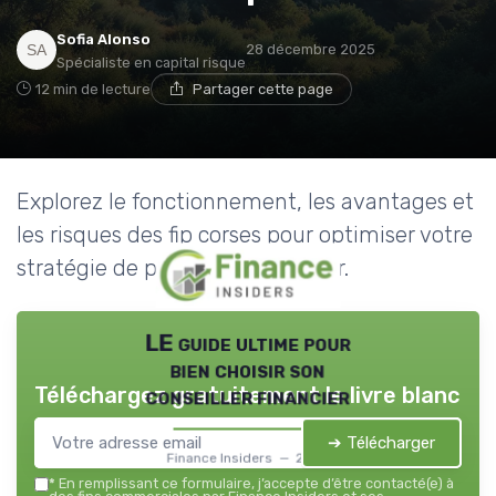
Sofia Alonso
28 décembre 2025
Spécialiste en capital risque
12 min de lecture
Partager cette page
Explorez le fonctionnement, les avantages et
les risques des fip corses pour optimiser votre
stratégie de placement financier.
LE guide ultime pour
bien choisir son
Téléchargez gratuitement le livre blanc
conseiller financier
➔ Télécharger
Finance Insiders — 2026
*
En remplissant ce formulaire, j’accepte d’être contacté(e) à