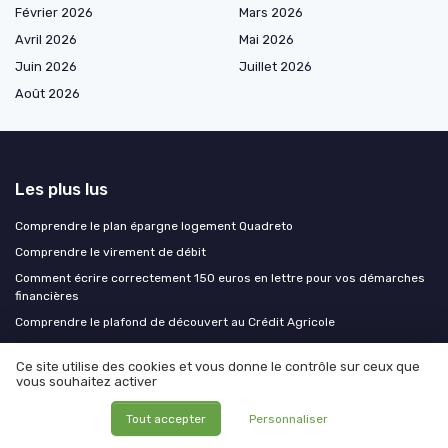
Février 2026
Mars 2026
Avril 2026
Mai 2026
Juin 2026
Juillet 2026
Août 2026
Les plus lus
Comprendre le plan épargne logement Quadreto
Comprendre le virement de débit
Comment écrire correctement 150 euros en lettre pour vos démarches
financières
Comprendre le plafond de découvert au Crédit Agricole
Obtenir un prêt en Belgique en tant que non-résident
Ce site utilise des cookies et vous donne le contrôle sur ceux que
vous souhaitez activer
Les derniers articles
Tout accepter
Personnaliser
Produits structurés et assurance vie : le duo gagnant pour dynamiser