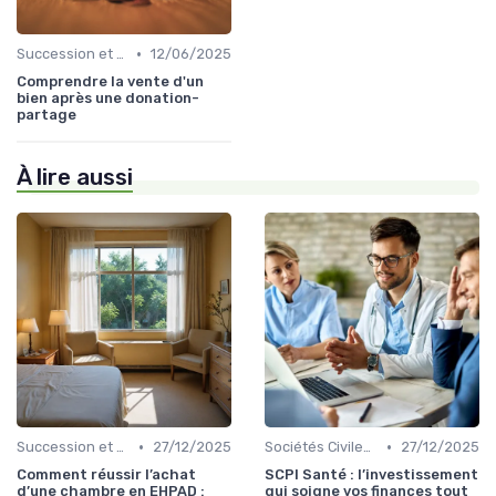
•
Succession et Transmission de Patrimoine
12/06/2025
Comprendre la vente d'un
bien après une donation-
partage
À lire aussi
•
•
Succession et Transmission de Patrimoine
27/12/2025
Sociétés Civiles de Placement Immobilier (SCPI)
27/12/2025
Comment réussir l’achat
SCPI Santé : l’investissement
d’une chambre en EHPAD :
qui soigne vos finances tout