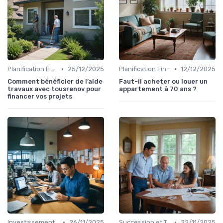
•
•
Planification Financière Personnelle
25/12/2025
Planification Financière Personnelle
12/12/2025
Comment bénéficier de l’aide
Faut-il acheter ou louer un
travaux avec tousrenov pour
appartement à 70 ans ?
financer vos projets
•
•
Investissement Immobilier
26/11/2025
Succession et Transmission de Patrimoine
22/11/2025