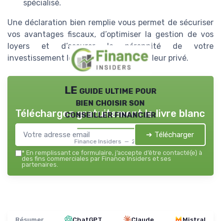
spécialisé.
Une déclaration bien remplie vous permet de sécuriser
vos avantages fiscaux, d’optimiser la gestion de vos
loyers et d’assurer la pérennité de votre
investissement locatif en tant que bailleur privé.
LE guide ultime pour
bien choisir son
Téléchargez gratuitement le livre blanc
conseiller financier
➔ Télécharger
Finance Insiders — 2026
*
En remplissant ce formulaire, j’accepte d’être contacté(e) à
des fins commerciales par Finance Insiders et ses
partenaires.
Résumer
ChatGPT
Claude
Mistral