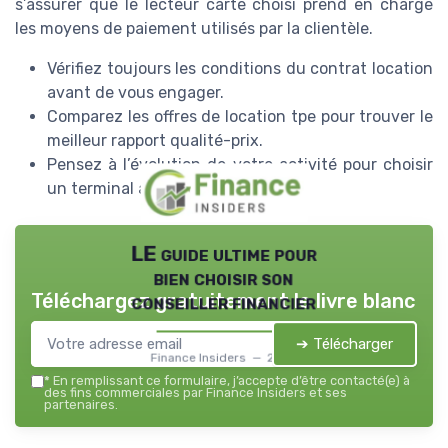
s’assurer que le lecteur carte choisi prend en charge
les moyens de paiement utilisés par la clientèle.
Vérifiez toujours les conditions du contrat location
avant de vous engager.
Comparez les offres de location tpe pour trouver le
meilleur rapport qualité-prix.
Pensez à l’évolution de votre activité pour choisir
un terminal adapté.
LE guide ultime pour
bien choisir son
Téléchargez gratuitement le livre blanc
conseiller financier
➔ Télécharger
Finance Insiders — 2026
*
En remplissant ce formulaire, j’accepte d’être contacté(e) à
des fins commerciales par Finance Insiders et ses
partenaires.