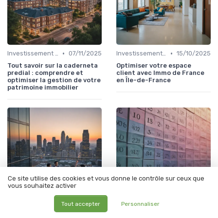
•
•
Investissement Immobilier
07/11/2025
Investissement Immobilier
15/10/2025
Tout savoir sur la caderneta
Optimiser votre espace
predial : comprendre et
client avec Immo de France
optimiser la gestion de votre
en Île-de-France
patrimoine immobilier
Ce site utilise des cookies et vous donne le contrôle sur ceux que
vous souhaitez activer
Tout accepter
Personnaliser
•
•
Sociétés Civiles de Placement Immobilier (SCPI)
08/10/2025
Portefeuilles d'Actions et d'Obligations
04/10/2025