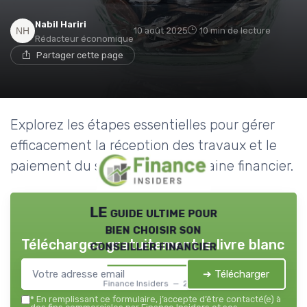
Nabil Hariri
10 août 2025
10 min de lecture
Rédacteur économique
Partager cette page
Explorez les étapes essentielles pour gérer
efficacement la réception des travaux et le
paiement du solde dans le domaine financier.
LE guide ultime pour
bien choisir son
Téléchargez gratuitement le livre blanc
conseiller financier
➔ Télécharger
Finance Insiders — 2026
*
En remplissant ce formulaire, j’accepte d’être contacté(e) à