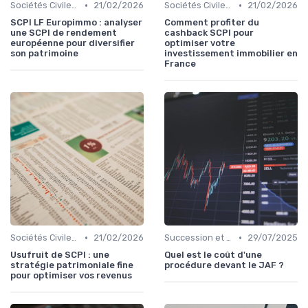
•
•
Sociétés Civiles de Placement Immobilier (SCPI)
21/02/2026
Sociétés Civiles de Placement Immobilier (SCPI)
21/02/2026
SCPI LF Europimmo : analyser
Comment profiter du
une SCPI de rendement
cashback SCPI pour
européenne pour diversifier
optimiser votre
son patrimoine
investissement immobilier en
France
•
•
Sociétés Civiles de Placement Immobilier (SCPI)
21/02/2026
Succession et Transmission de Patrimoine
29/07/2025
Usufruit de SCPI : une
Quel est le coût d'une
stratégie patrimoniale fine
procédure devant le JAF ?
pour optimiser vos revenus