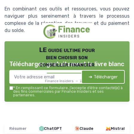
En combinant ces outils et ressources, vous pouvez
naviguer plus sereinement à travers le processus
complexe de la réception des travaux et du paiement
du solde.
LE guide ultime pour
bien choisir son
Téléchargez gratuitement le livre blanc
conseiller financier
➔ Télécharger
Finance Insiders — 2026
*
En remplissant ce formulaire, j’accepte d’être contacté(e) à
des fins commerciales par Finance Insiders et ses
partenaires.
Résumer
ChatGPT
Claude
Mistral