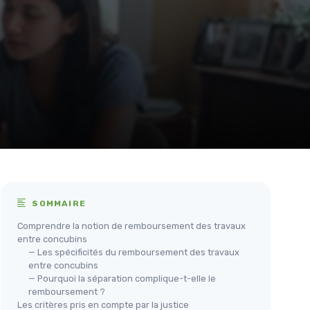
SOMMAIRE
Comprendre la notion de remboursement des travaux
entre concubins
— Les spécificités du remboursement des travaux
entre concubins
— Pourquoi la séparation complique-t-elle le
remboursement ?
Les critères pris en compte par la justice