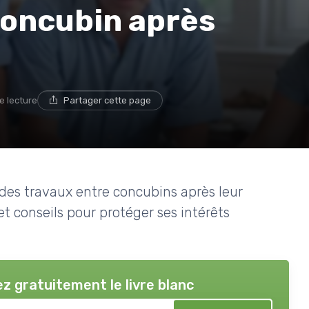
concubin après
e lecture
Partager cette page
des travaux entre concubins après leur
et conseils pour protéger ses intérêts
z gratuitement le livre blanc