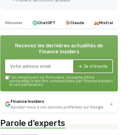
— Prévenir les conflits familiaux
Résumer
ChatGPT
Claude
Mistral
Recevez les dernières actualités de
Finance Insiders
➔ Je m'inscris
*
En remplissant ce formulaire, j’accepte d’être
contacté(e) à des fins commerciales par Finance Insiders
et ses partenaires.
Finance Insiders
Ajoutez-nous à vos sources préférées sur Google
Parole d'experts