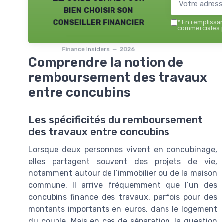
bien choisir son
conseiller financier
*
En remplissant
commerciales p
Finance Insiders — 2026
Comprendre la notion de
remboursement des travaux
entre concubins
Les spécificités du remboursement
des travaux entre concubins
Lorsque deux personnes vivent en concubinage,
elles partagent souvent des projets de vie,
notamment autour de l’immobilier ou de la maison
commune. Il arrive fréquemment que l’un des
concubins finance des travaux, parfois pour des
montants importants en euros, dans le logement
du couple. Mais en cas de séparation, la question