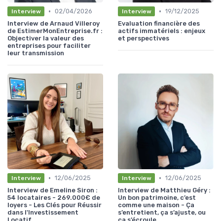
•
•
02/04/2026
19/12/2025
Interview
Interview
Interview de Arnaud Villeroy
Evaluation financière des
de EstimerMonEntreprise.fr :
actifs immatériels : enjeux
Objectiver la valeur des
et perspectives
entreprises pour faciliter
leur transmission
•
•
12/06/2025
12/06/2025
Interview
Interview
Interview de Emeline Siron :
Interview de Matthieu Géry :
54 locataires - 269.000€ de
Un bon patrimoine, c’est
loyers - Les Clés pour Réussir
comme une maison - Ça
dans l'Investissement
s’entretient, ça s’ajuste, ou
Locatif
ça s’écroule