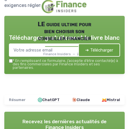
exigences réglementaires.
LE guide ultime pour
bien choisir son
Téléchargez gratuitement le livre blanc
conseiller financier
➔ Télécharger
Finance Insiders — 2026
*
En remplissant ce formulaire, j’accepte d’être contacté(e) à
des fins commerciales par Finance Insiders et ses
partenaires.
Résumer
ChatGPT
Claude
Mistral
Recevez les dernières actualités de
Finance Insiders