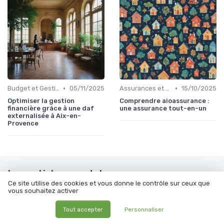
•
•
Budget et Gestion des Finances Personnelles
05/11/2025
Assurances et Protections Financières
15/10/2025
Optimiser la gestion
Comprendre aioassurance :
financière grâce à une daf
une assurance tout-en-un
externalisée à Aix-en-
Provence
Les articles par date
Ce site utilise des cookies et vous donne le contrôle sur ceux que
vous souhaitez activer
Octobre 2023
Novembre 2023
Décembre 2023
Janvier 2024
Tout accepter
Personnaliser
Février 2024
Mars 2024