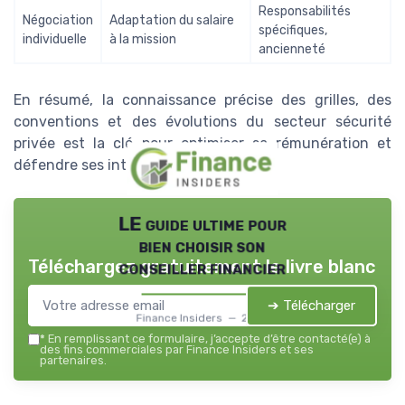
Responsabilités
Négociation
Adaptation du salaire
spécifiques,
individuelle
à la mission
ancienneté
En résumé, la connaissance précise des grilles, des
conventions et des évolutions du secteur sécurité
privée est la clé pour optimiser sa rémunération et
défendre ses intérêts financiers.
LE guide ultime pour
bien choisir son
Téléchargez gratuitement le livre blanc
conseiller financier
➔ Télécharger
Finance Insiders — 2026
*
En remplissant ce formulaire, j’accepte d’être contacté(e) à
des fins commerciales par Finance Insiders et ses
partenaires.