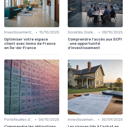
•
•
Investissement Immobilier
15/10/2025
Sociétés Civiles de Placement Immobilier (SCPI)
08/10/2025
Optimiser votre espace
Comprendre l'accès aux SCPI
client avec Immo de France
: une opportunité
en Île-de-France
d'investissement
•
•
Portefeuilles d'Actions et d'Obligations
04/10/2025
Investissement Immobilier
30/09/2025
Comprendre les obligations
Les risques liés à l'achat en