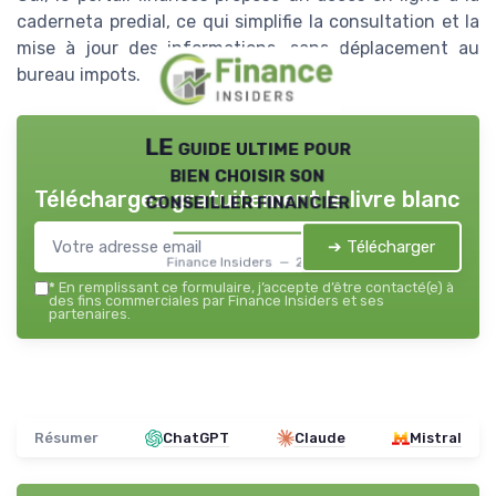
caderneta predial, ce qui simplifie la consultation et la
mise à jour des informations, sans déplacement au
bureau impots.
LE guide ultime pour
bien choisir son
Téléchargez gratuitement le livre blanc
conseiller financier
➔ Télécharger
Finance Insiders — 2026
*
En remplissant ce formulaire, j’accepte d’être contacté(e) à
des fins commerciales par Finance Insiders et ses
partenaires.
Résumer
ChatGPT
Claude
Mistral