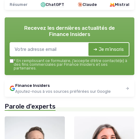
Résumer
ChatGPT
Claude
Mistral
Recevez les dernières actualités de
Finance Insiders
➔ Je m'inscris
*
En remplissant ce formulaire, j’accepte d’être contacté(e) à
des fins commerciales par Finance Insiders et ses
partenaires.
Finance Insiders
Ajoutez-nous à vos sources préférées sur Google
Parole d'experts