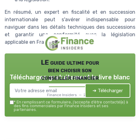
En résumé, un expert en fiscalité et en succession
internationale peut s'avérer indispensable pour
naviguer dans les détails techniques des successions
et garantir une conformité avec la législation
applicable en France et à l'étranger.
LE guide ultime pour
bien choisir son
Téléchargez gratuitement le livre blanc
conseiller financier
➔ Télécharger
Finance Insiders — 2026
*
En remplissant ce formulaire, j’accepte d’être contacté(e) à
des fins commerciales par Finance Insiders et ses
partenaires.